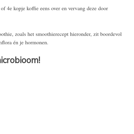
e of 4e kopje koffie eens over en vervang deze door
othie, zoals het smoothierecept hieronder, zit boordevol
mflora én je hormonen.
microbioom!