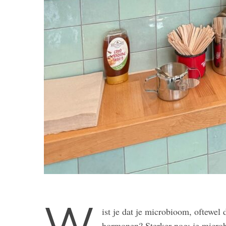
W
ist je dat je microbioom, oftewel
hormonen? Sterker nog: je microb