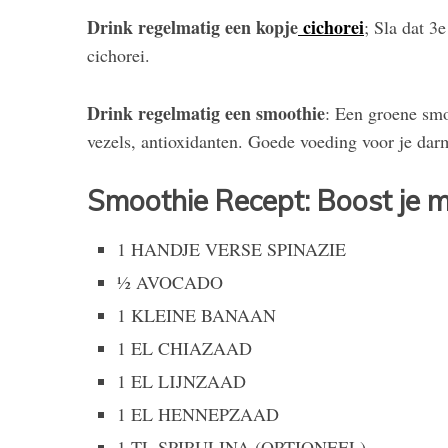
Drink regelmatig een kopje
cichorei
; Sla dat 3
cichorei.
Drink regelmatig een smoothie
: Een groene smo
vezels, antioxidanten. Goede voeding voor je dar
Smoothie Recept: Boost je 
1 HANDJE VERSE SPINAZIE
½ AVOCADO
1 KLEINE BANAAN
1 EL CHIAZAAD
1 EL LIJNZAAD
1 EL HENNEPZAAD
1 TL SPIRULINA (OPTIONEEL)