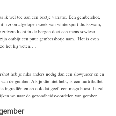
as ik wel toe aan een beetje variatie. Een gembershot,
 mijn zoon afgelopen week van wintersport thuiskwam,
De zuivere lucht in de bergen doet een mens sowieso
j zijn ontbijt een puur gembershotje nam. ‘Het is even
zo liet hij weten….
ershot heb je niks anders nodig dan een slowjuicer en en
 van de gember. Als je die niet hebt, is een nurtribullet
de ingrediënten en ook dat geeft een mega boost. Ik zal
t kijken we naar de gezondheidsvoordelen van gember.
 gember