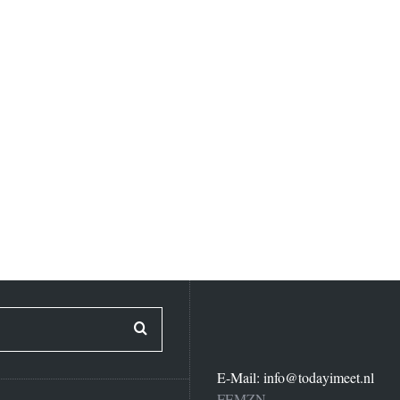
E-Mail:
info@todayimeet.nl
FEMZN