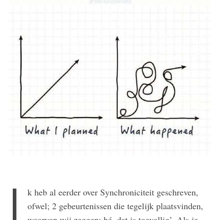
I
k heb al eerder over Synchroniciteit geschreven,
ofwel; 2 gebeurtenissen die tegelijk plaatsvinden,
waarvan wij zeggen; hé, dat is toevallig’. Als je