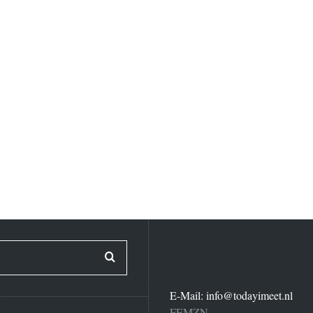
E-Mail:
info@todayimeet.nl
FEMZN