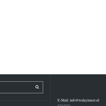
E-Mail:
info@todayimeet.nl
FEMZN