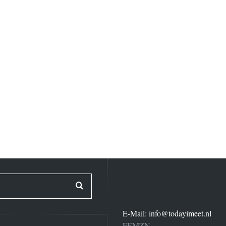
E-Mail:
info@todayimeet.nl
FEMZN