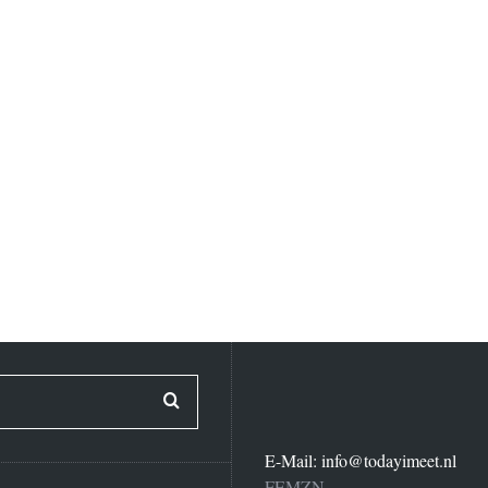
E-Mail:
info@todayimeet.nl
FEMZN