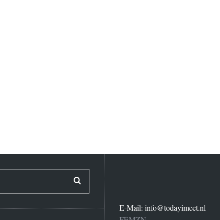
E-Mail:
info@todayimeet.nl
FEMZN