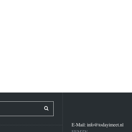
E-Mail:
info@todayimeet.nl
FEMZN