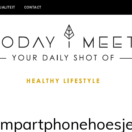
UALITEIT
CONTACT
mpartphonehoesj