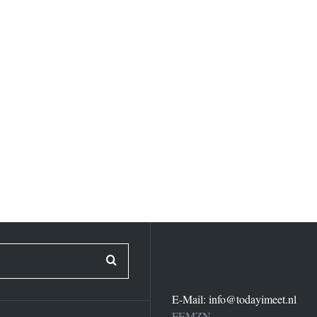
E-Mail:
info@todayimeet.nl
FEMZN