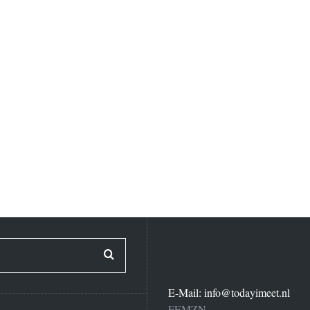
E-Mail:
info@todayimeet.nl
FEMZN