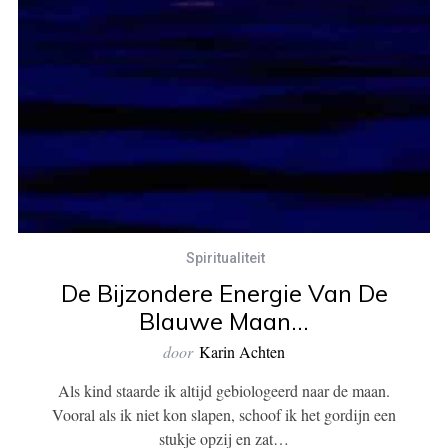
Spiritualiteit
De Bijzondere Energie Van De
Blauwe Maan…
door
Karin Achten
Als kind staarde ik altijd gebiologeerd naar de maan.
Vooral als ik niet kon slapen, schoof ik het gordijn een
stukje opzij en zat…