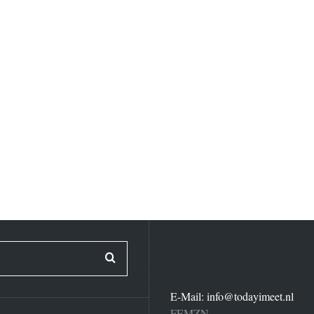
E-Mail:
info@todayimeet.nl
FEMZN