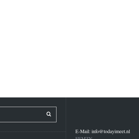
E-Mail:
info@todayimeet.nl
FEMZN