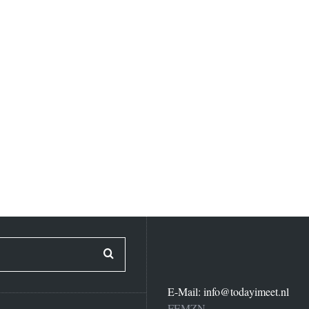
E-Mail:
info@todayimeet.nl
FEMZN