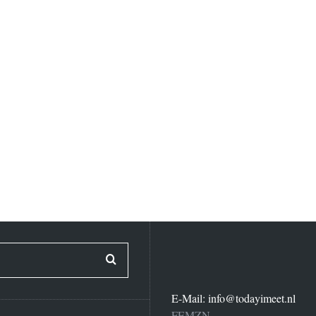
E-Mail:
info@todayimeet.nl
FEMZN