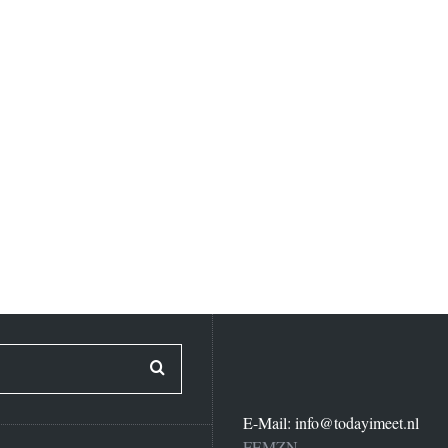
E-Mail:
info@todayimeet.nl
FEMZN