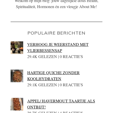
Welkom op mijn blog: jouw dagelijkse dosis Health,
Spiritualiteit, Hormonen én een vleugje About Me!
POPULAIRE BERICHTEN
VERHOOG JE WEERSTAND MET
VLIERBESSENSAP
29.4K GELEZEN | 0 REACTIE'S
HARTIGE QUICHE ZONDER
KOOLHYDRATEN
29.1K GELEZEN | 0 REACTIE'S
APPEL/ HAVERMOUT TAARTJE ALS
ONTBIJT!
28.7K GELEZEN | 4 REACTIE'S