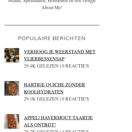
Health, Spiritualiteit, Hormonen én een vleugje
About Me!
POPULAIRE BERICHTEN
VERHOOG JE WEERSTAND MET
VLIERBESSENSAP
29.4K GELEZEN | 0 REACTIE'S
HARTIGE QUICHE ZONDER
KOOLHYDRATEN
29.1K GELEZEN | 0 REACTIE'S
APPEL/ HAVERMOUT TAARTJE
ALS ONTBIJT!
28.7K GELEZEN | 4 REACTIE'S