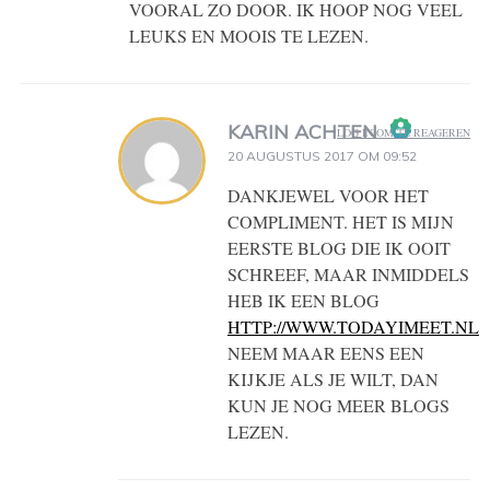
VOORAL ZO DOOR. IK HOOP NOG VEEL
LEUKS EN MOOIS TE LEZEN.
KARIN ACHTEN
LOG IN OM TE REAGEREN
20 AUGUSTUS 2017 OM 09:52
DE ECHTE PERSOON
DANKJEWEL VOOR HET
BADGE!
COMPLIMENT. HET IS MIJN
EERSTE BLOG DIE IK OOIT
SCHREEF, MAAR INMIDDELS
HEB IK EEN BLOG
HTTP://WWW.TODAYIMEET.NL
NEEM MAAR EENS EEN
KIJKJE ALS JE WILT, DAN
KUN JE NOG MEER BLOGS
ANTI-SPAM BY
LEZEN.
CLEANTALK.